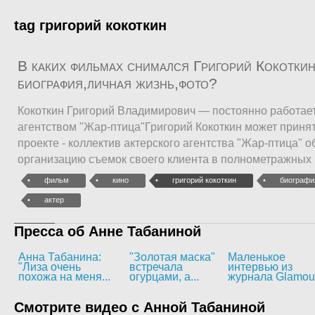
tag григорий кокоткин
В каких фильмах снимался Григорий Кокоткин
биография,личная жизнь,фото?
Кокоткин Григорий Владимирович — постоянно работает
агентством "Жар-птица"Григорий Кокоткин может приня
проекте - коллектив актерского агентства "Жар-птица" о
организацию съемок своего клиента в полнометражных 
фильм
кино
григорий кокоткин
биографи
актер
Пресса об Анне Табаниной
Анна Табанина:
"Золотая маска"
Маленькое
"Лиза очень
встречала
интервью из
похожа на меня...
огурцами, а...
журнала Glamou
Смотрите видео с Анной Табаниной