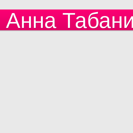
Анна Табан