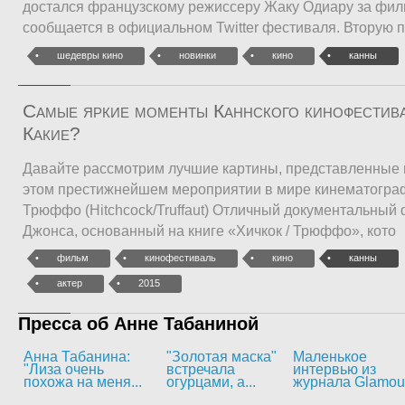
достался французскому режиссеру Жаку Одиару за фил
сообщается в официальном Twitter фестиваля. Вторую п
шедевры кино
новинки
кино
канны
Самые яркие моменты Каннского кинофестив
Какие?
Давайте рассмотрим лучшие картины, представленные 
этом престижнейшем мероприятии в мире кинематографа
Трюффо (Hitchcock/Truffaut) Отличный документальный
Джонса, основанный на книге «Хичкок / Трюффо», кото
фильм
кинофестиваль
кино
канны
актер
2015
Пресса об Анне Табаниной
Анна Табанина:
"Золотая маска"
Маленькое
"Лиза очень
встречала
интервью из
похожа на меня...
огурцами, а...
журнала Glamou