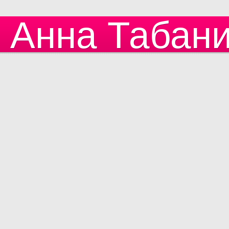
Анна Табан