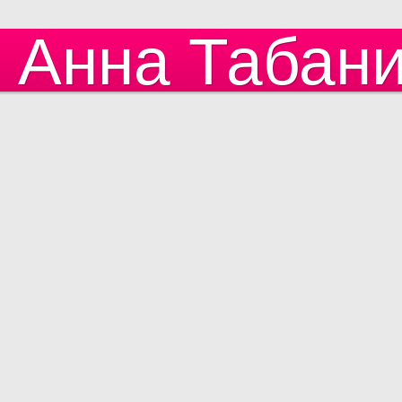
Анна Табан