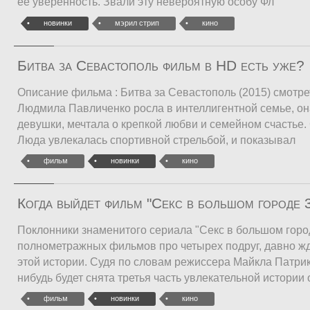
её уверенность. Звали эту невероятную особу Фл
новинки
мэрил стрип
кино
Битва за Севастополь фильм в HD есть уже?
Описание фильма : Битва за Севастополь (2015) смотр
Людмила Павличенко росла в интеллигентной семье, она
девушки, мечтала о крепкой любви и семейном счастье.
Люда увлекалась спортивной стрельбой, и показывал
фильм
новинки
кино
Когда выйдет фильм "Секс в большом городе 
Поклонники знаменитого сериала "Секс в большом город
полнометражных фильмов про четырех подруг, давно ж
этой истории. Судя по словам режиссера Майкла Патрика
нибудь будет снята третья часть увлекательной истории 
фильм
новинки
кино