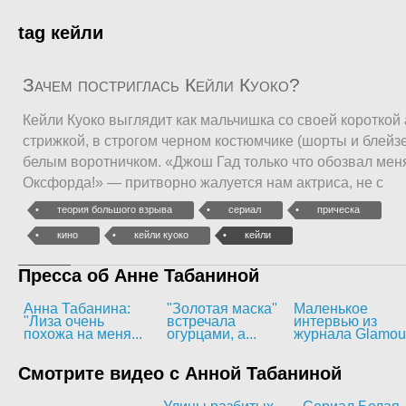
tag кейли
Зачем постриглась Кейли Куоко?
Кейли Куоко выглядит как мальчишка со своей коротко
стрижкой, в строгом черном костюмчике (шорты и блейзе
белым воротничком. «Джош Гад только что обозвал мен
Оксфорда!» — притворно жалуется нам актриса, не с
теория большого взрыва
сериал
прическа
кино
кейли куоко
кейли
Пресса об Анне Табаниной
Анна Табанина:
"Золотая маска"
Маленькое
"Лиза очень
встречала
интервью из
похожа на меня...
огурцами, а...
журнала Glamou
Смотрите видео с Анной Табаниной