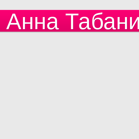
Анна Табан