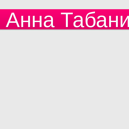
Анна Табан