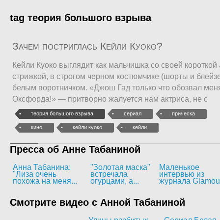
tag теория большого взрыва
Зачем постриглась Кейли Куоко?
Кейли Куоко выглядит как мальчишка со своей коротко
стрижкой, в строгом черном костюмчике (шорты и блейзе
белым воротничком. «Джош Гад только что обозвал мен
Оксфорда!» — притворно жалуется нам актриса, не с
теория большого взрыва
сериал
прическа
кино
кейли куоко
кейли
Пресса об Анне Табаниной
Анна Табанина:
"Золотая маска"
Маленькое
"Лиза очень
встречала
интервью из
похожа на меня...
огурцами, а...
журнала Glamou
Смотрите видео с Анной Табаниной