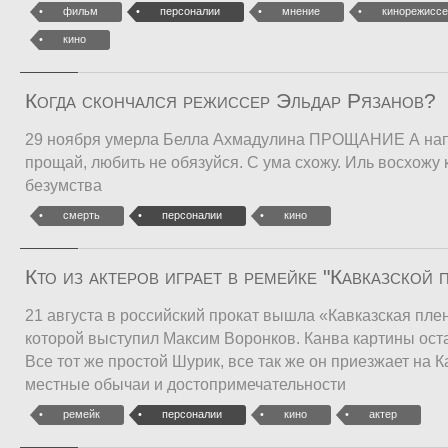
фильм
персоналии
мнение
кинорежиссе
кино
Когда скончался режиссер Эльдар Рязанов?
29 ноября умерла Белла Ахмадулина ПРОЩАНИЕ А напо
прощай, любить не обязуйся. С ума схожу. Иль восхожу 
безумства
смерть
персоналии
кино
Кто из актеров играет в ремейке "Кавказской
21 августа в российский прокат вышла «Кавказская пл
которой выступил Максим Воронков. Канва картины ост
Все тот же простой Шурик, все так же он приезжает на 
местные обычаи и достопримечательности
ремейк
персоналии
кино
актер