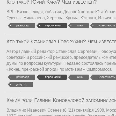
Кто такой Юрий Кара? Чем известен?
BPL- Бизнес, люди, события. Деловой портал Юга Украи
Одессы, Николаева, Херсона, Крыма, Южного, Ильичев
режиссер
персоналии
кино
известность
Кто такой Станислав Говорухин? Чем извест
Автор Главный редактор Станислав Сергеевич Говорух
советский и российский режиссёр, председатель комите
Думы по вопросам культуры. Недавно состоялась прем
«Конец прекрасной эпохи» по мотивам «Компромисса
режиссер
персоналии
кино
известность
депутат
Какие роли Галины Коноваловой запомнилис
Владимир Иванович Осенев (8 (21) сентября 1908, Мос