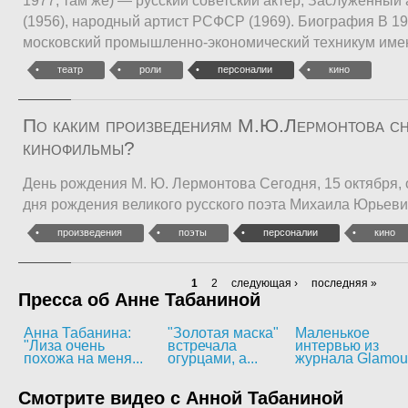
1977, там же) — русский советский актёр, Заслуженны
(1956), народный артист РСФСР (1969). Биография В 19
московский промышленно-экономический техникум име
театр
роли
персоналии
кино
По каким произведениям М.Ю.Лермонтова с
кинофильмы?
День рождения М. Ю. Лермонтова Сегодня, 15 октября, 
дня рождения великого русского поэта Михаила Юрьев
произведения
поэты
персоналии
кино
1
2
следующая ›
последняя »
Пресса об Анне Табаниной
Анна Табанина:
"Золотая маска"
Маленькое
"Лиза очень
встречала
интервью из
похожа на меня...
огурцами, а...
журнала Glamou
Смотрите видео с Анной Табаниной