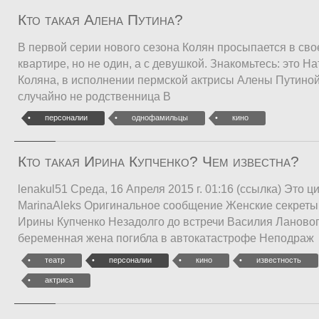
Кто такая Алена Путина?
В первой серии нового сезона Колян просыпается в сво
квартире, но не один, а с девушкой. Знакомьтесь: это Н
Коляна, в исполнении пермской актрисы Алены Путиной.
случайно не родственница В
персоналии
однофамильцы
кино
Кто такая Ирина Купченко? Чем известна?
lenakul51 Среда, 16 Апреля 2015 г. 01:16 (ссылка) Это 
MarinaAleks Оригинальное сообщение Женские секрет
Ирины Купченко Незадолго до встречи Василия Лановог
беременная жена погибла в автокатастрофе Неподраж
театр
персоналии
кино
известность
актриса