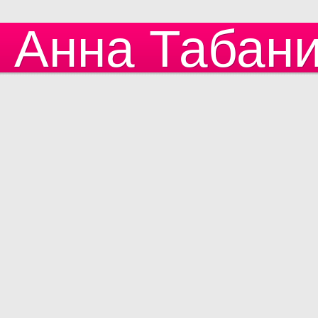
Анна Табан