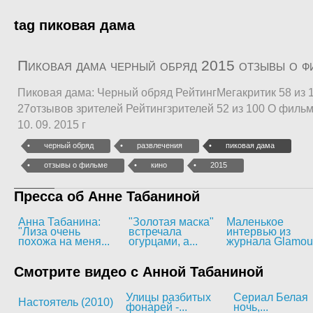
tag пиковая дама
Пиковая дама черный обряд 2015 отзывы о ф
Пиковая дама: Черный обряд РейтингМегакритик 58 из 1
27отзывов зрителей Рейтингзрителей 52 из 100 О филь
10. 09. 2015 г
черный обряд
развлечения
пиковая дама
отзывы о фильме
кино
2015
Пресса об Анне Табаниной
Анна Табанина:
"Золотая маска"
Маленькое
"Лиза очень
встречала
интервью из
похожа на меня...
огурцами, а...
журнала Glamou
Смотрите видео с Анной Табаниной
Улицы разбитых
Сериал Белая
Настоятель (2010)
фонарей -...
ночь,...