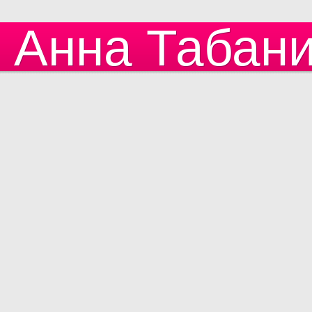
Анна Табан