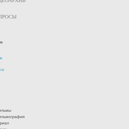
ДЕОАРХИВ
ПРОСЫ
ю
м
р
иса
ильмы
ильмография
риал