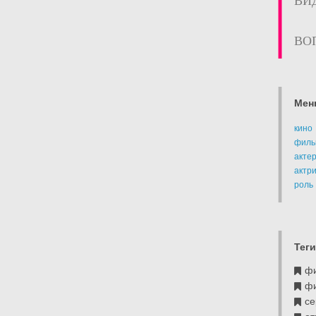
ВИ
ВО
Мен
кино
филь
акте
актр
роль
Теги
ф
ф
се