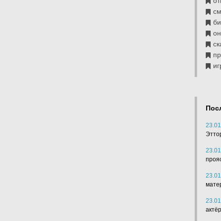
от
см
б
он
ск
п
иг
Пос
23.01
Этто
23.01
проя
23.01
мате
23.01
актё