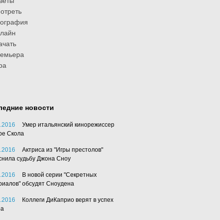
веты
отреть
иография
лайн
ачать
ремьера
ра
ледние новости
.2016
Умер итальянский кинорежиссер
ре Скола
.2016
Актриса из "Игры престолов"
снила судьбу Джона Сноу
.2016
В новой серии "Секретных
риалов" обсудят Сноудена
.2016
Коллеги ДиКаприо верят в успех
ра