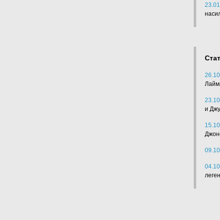
23.01
наси
Ста
26.10
Лайм
23.10
и Дж
15.10
Джон
09.10
04.10
леге