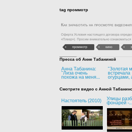
tag проммотр
Как заработать на просмотре видеофи
Оферта Условия настоящего договора определя
«Плеер»). Просим внимательно ознакомиться
проммотр
кино
Пресса об Анне Табаниной
Анна Табанина:
"Золотая м
"Лиза очень
встречала
похожа на меня...
огурцами, а
Смотрите видео с Анной Табанин
Улицы раз
Настоятель (2010)
фонарей -..