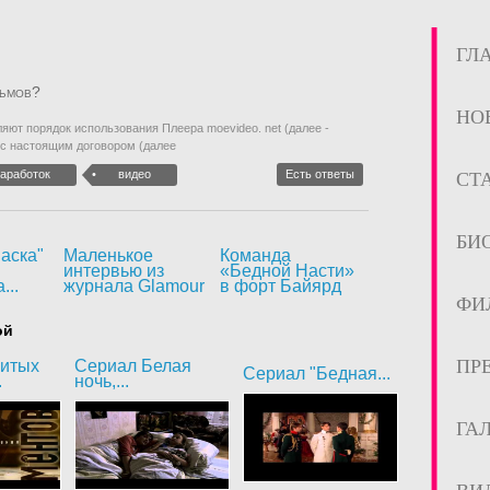
ГЛ
льмов?
НО
ют порядок использования Плеера moevideo. net (далее -
 с настоящим договором (далее
заработок
видео
Есть ответы
СТ
БИ
аска"
Маленькое
Команда
интервью из
«Бедной Насти»
...
журнала Glamour
в форт Байярд
ФИ
ой
ПР
битых
Сериал Белая
Сериал "Бедная...
.
ночь,...
ГА