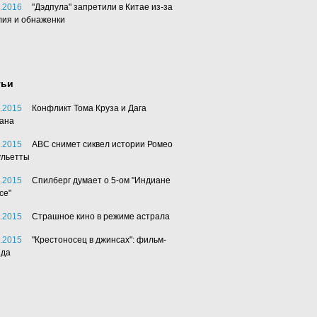
.2016
"Дэдпула" запретили в Китае из-за
лия и обнаженки
тьи
.2015
Конфликт Тома Круза и Дага
ана
.2015
АВС снимет сиквел истории Ромео
ульетты
.2015
Спилберг думает о 5-ом "Индиане
се"
.2015
Страшное кино в режиме астрала
.2015
"Крестоносец в джинсах": фильм-
нда