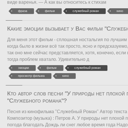
виде варенья. — А как вы относитесь к стихам
фраза
фильм
служебный роман
кино
Какие эмоции вызывает у Вас фильм "Служеб
Для меня этот фильм - сплошная ностальгия по лучшим
когда было в жизни всё так просто, ясно и предсказуемо
так оно мне сейчас представляется, хотя, конечно, если 
тогда проблем хватало. Удивительно д
эмоции
фильм
служебный роман
просмотр фильма
кино
Кто автор слов песни "У природы нет плохой 
"Служебного романа"?
Песня из кинофильма "Служебный Роман" Автор текста (
Композитор (музыка) : Петров А. У природы нет плохой
погода благодать Дождь ли снег любое время года Надо