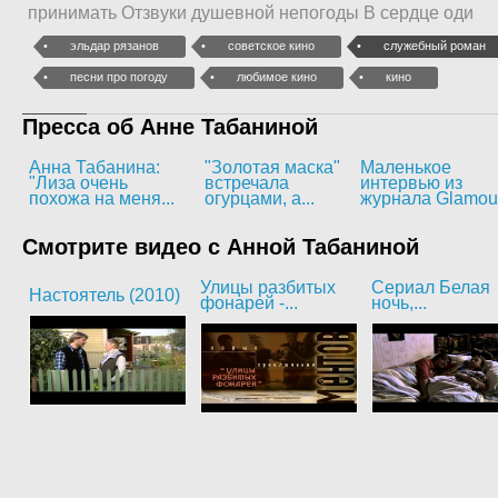
принимать Отзвуки душевной непогоды В сердце оди
эльдар рязанов
советское кино
служебный роман
песни про погоду
любимое кино
кино
Пресса об Анне Табаниной
Анна Табанина:
"Золотая маска"
Маленькое
"Лиза очень
встречала
интервью из
похожа на меня...
огурцами, а...
журнала Glamou
Смотрите видео с Анной Табаниной
Улицы разбитых
Сериал Белая
Настоятель (2010)
фонарей -...
ночь,...