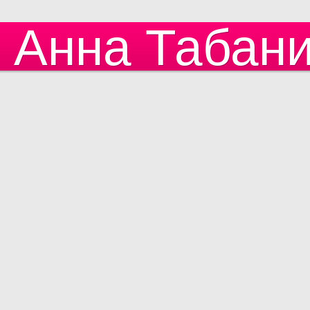
Анна Табан