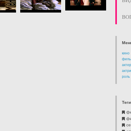
ВИ
ВО
Мен
кино
филь
акте
актр
роль
Теги
ф
ф
се