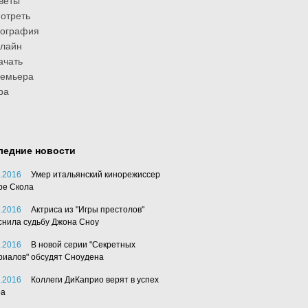
веты
отреть
иография
лайн
ачать
ремьера
ра
ледние новости
.2016
Умер итальянский кинорежиссер
ре Скола
.2016
Актриса из "Игры престолов"
снила судьбу Джона Сноу
.2016
В новой серии "Секретных
риалов" обсудят Сноудена
.2016
Коллеги ДиКаприо верят в успех
ра