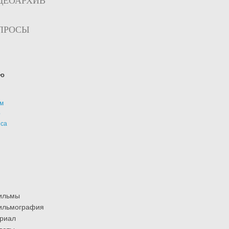
ДЕОАРХИВ
ПРОСЫ
ю
м
р
иса
ильмы
ильмография
риал