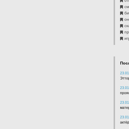
от
см
б
он
ск
п
иг
Пос
23.01
Этто
23.01
проя
23.01
мате
23.01
актё