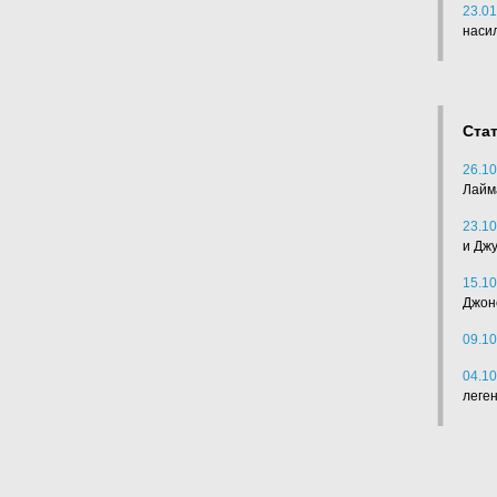
23.01
наси
Ста
26.10
Лайм
23.10
и Дж
15.10
Джон
09.10
04.10
леге