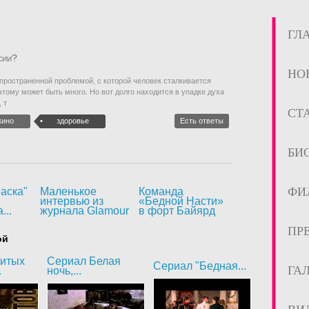
ГЛ
сии?
НО
пространенной проблемой, с которой человек сталкивается
этому может быть много. Но вот долго находится в упадке духа
 т
СТ
кино
здоровье
Есть ответы
БИ
ФИ
аска"
Маленькое
Команда
интервью из
«Бедной Насти»
...
журнала Glamour
в форт Байярд
ПР
ой
битых
Сериал Белая
Сериал "Бедная...
ГА
.
ночь,...