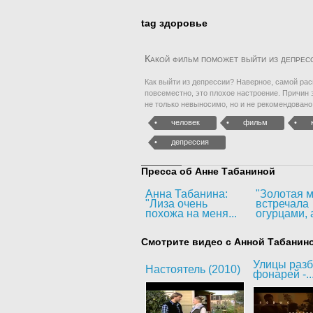
tag здоровье
Какой фильм поможет выйти из депрес
Как выйти из депрессии? Наверное, самой рас
повсеместно, это плохое настроение. Причин 
не только невыносимо, но и не рекомендовано,
человек
фильм
депрессия
Пресса об Анне Табаниной
Анна Табанина:
"Золотая м
"Лиза очень
встречала
похожа на меня...
огурцами, а
Смотрите видео с Анной Табанин
Улицы раз
Настоятель (2010)
фонарей -..