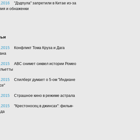
.2016
"Дэдпула" запретили в Китае из-за
лия и обнаженки
тьи
.2015
Конфликт Тома Круза и Дага
ана
.2015
АВС снимет сиквел истории Ромео
ульетты
.2015
Спилберг думает о 5-ом "Индиане
се"
.2015
Страшное кино в режиме астрала
.2015
"Крестоносец в джинсах": фильм-
нда